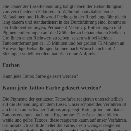
Die Dauer der Laserbehandlung hängt neben der Behandlungsart,
von verschiedenen Faktoren ab. Während hautvitalisierende
Maßnahmen und Hollywood Peelings in der Regel ungefähr gleich
lang dauern und standardisiert in der Durchführung sind, kommt es
bei Tattooentfernungen, Permanent-Make-Up-Entfernungen und
Pigmententfernungen auf die Größe der zu behandelnden Stelle an.
Um Ihnen einen Richtwert zu geben, setzen wir bei kleinen
Tattooentfernungen ca. 15 Minuten und bei großen 75 Minuten an.
Aufwändige Behandlungen können nach Wunsch auch auf 2
Sitzungen verteilt werden, natürlich ohne Aufpreis.
Farben
Kann jede Tattoo Farbe gelasert werden?
Kann jede Tattoo Farbe gelasert werden?
Die Pigmente der genutzten Tattoofarbe reagieren unterschiedlich
auf die Behandlung mit dem Laser. Unser schonendes Verfahren ist
am besten auf schwarze Tattoos ausgelegt. Rote, grüne und blaue
Tattoos erzeugen auch gute Ergebnisse. Eine Ausnahme bilden
weiße und gelbe Tattoos, diese reagieren kaum auf unser Verfahren.
Grundsätzlich zählt: Je heller die Farbe, desto weniger reagieren
diese auf die Behandlung. Ein Beispiele hierfür wären hellblau oder