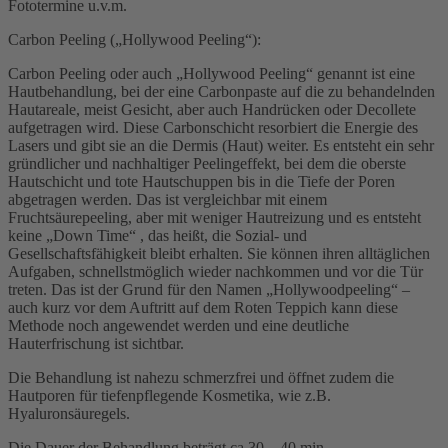
Fototermine u.v.m.
Carbon Peeling („Hollywood Peeling“):
Carbon Peeling oder auch „Hollywood Peeling“ genannt ist eine
Hautbehandlung, bei der eine Carbonpaste auf die zu behandelnden
Hautareale, meist Gesicht, aber auch Handrücken oder Decollete
aufgetragen wird. Diese Carbonschicht resorbiert die Energie des
Lasers und gibt sie an die Dermis (Haut) weiter. Es entsteht ein sehr
gründlicher und nachhaltiger Peelingeffekt, bei dem die oberste
Hautschicht und tote Hautschuppen bis in die Tiefe der Poren
abgetragen werden. Das ist vergleichbar mit einem
Fruchtsäurepeeling, aber mit weniger Hautreizung und es entsteht
keine „Down Time“ , das heißt, die Sozial- und
Gesellschaftsfähigkeit bleibt erhalten. Sie können ihren alltäglichen
Aufgaben, schnellstmöglich wieder nachkommen und vor die Tür
treten. Das ist der Grund für den Namen „Hollywoodpeeling“ –
auch kurz vor dem Auftritt auf dem Roten Teppich kann diese
Methode noch angewendet werden und eine deutliche
Hauterfrischung ist sichtbar.
Die Behandlung ist nahezu schmerzfrei und öffnet zudem die
Hautporen für tiefenpflegende Kosmetika, wie z.B.
Hyaluronsäuregels.
Die Dauer der Behandlung beträgt ca 30 – 40 min.