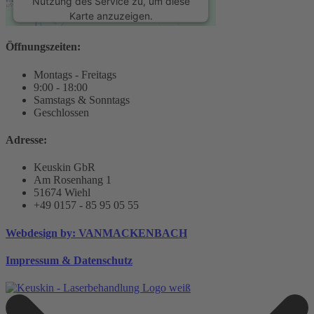
Nutzung des Service zu, um diese
Karte anzuzeigen.
Öffnungszeiten:
Mehr Informationen
Montags - Freitags
9:00 - 18:00
Akzeptieren
Samstags & Sonntags
Geschlossen
powered by
Usercentrics Consent
Management Platform
&
eRecht24
Adresse:
Keuskin GbR
Am Rosenhang 1
51674 Wiehl
+49 0157 - 85 95 05 55
Webdesign by: VANMACKENBACH
Impressum & Datenschutz